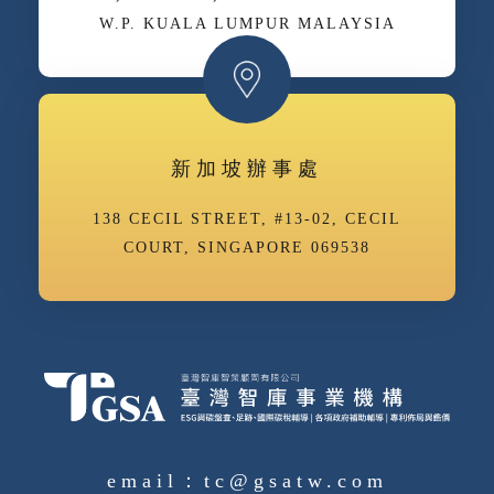
W.P. KUALA LUMPUR MALAYSIA
新加坡辦事處
138 CECIL STREET, #13-02, CECIL
COURT, SINGAPORE 069538
email：tc@gsatw.com