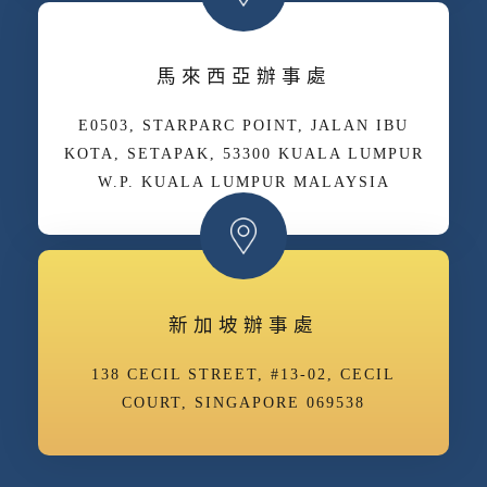
馬來西亞辦事處
E­05­03, STARPARC POINT, JALAN IBU
KOTA, SETAPAK, 53300 KUALA LUMPUR
W.P. KUALA LUMPUR MALAYSIA
新加坡辦事處
138 CECIL STREET, #13-02, CECIL
COURT, SINGAPORE 069538