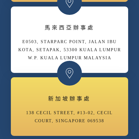
馬來西亞辦事處
E­05­03, STARPARC POINT, JALAN IBU
KOTA, SETAPAK, 53300 KUALA LUMPUR
W.P. KUALA LUMPUR MALAYSIA
新加坡辦事處
138 CECIL STREET, #13-02, CECIL
COURT, SINGAPORE 069538